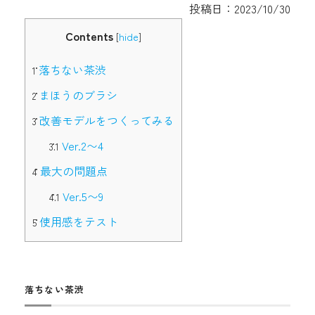
投稿日：2023/10/30
Contents
hide
[
]
落ちない茶渋
1
まほうのブラシ
2
改善モデルをつくってみる
3
Ver.2〜4
3.1
最大の問題点
4
Ver.5〜9
4.1
使用感をテスト
5
落ちない茶渋