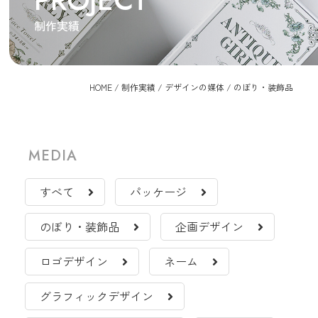
PROJECT
制作実績
HOME
/
制作実績
/
デザインの媒体
/
のぼり・装飾品
MEDIA
すべて
パッケージ
のぼり・装飾品
企画デザイン
ロゴデザイン
ネーム
グラフィックデザイン