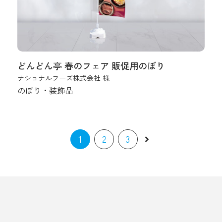
どんどん亭 春のフェア 販促用のぼり
ナショナルフーズ株式会社 様
のぼり・装飾品
投
稿
の
1
2
3
ペ
ー
ジ
送
り