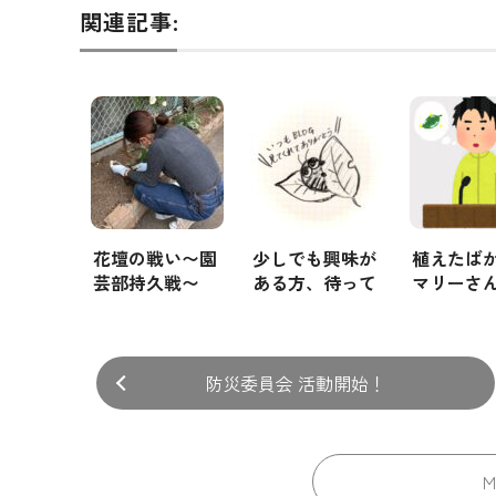
関連記事:
花壇の戦い〜園
少しでも興味が
植えたば
芸部持久戦〜
ある方、待って
マリーさ
ま〜す！
防災委員会 活動開始！