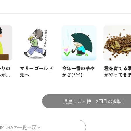
かりの
マリーゴールド
今年一番の華や
種を育てる
んが…
畑へ
かさ(*^^)
がやってき
た。
児島しごと博 2回目の参戦！
MIMURAの一覧へ戻る