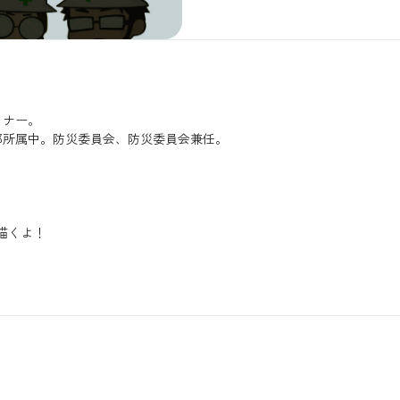
イナー。
部所属中。防災委員会、防災委員会兼任。
描くよ！