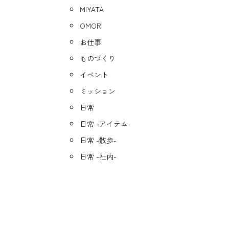
MIYATA
OMORI
お仕事
ものづくり
イベント
ミッション
日常
日常 -アイテム-
日常 -散歩-
日常 -社内-