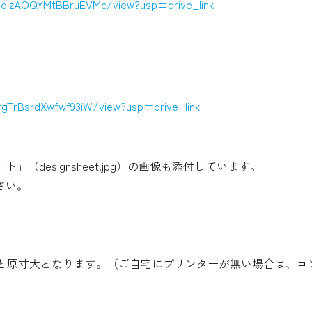
eOdlzAOQYMtBBruEVMc/view?usp=drive_link
rgTrBsrdXwfwf93iW/view?usp=drive_link
designsheet.jpg）の画像も添付しています。
さい。
すと原寸大となります。（ご自宅にプリンターが無い場合は、コ