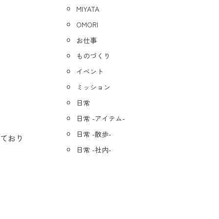
MIYATA
OMORI
お仕事
ものづくり
イベント
ミッション
日常
日常 -アイテム-
日常 -散歩-
しており
日常 -社内-