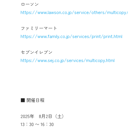
ローソン
https://www.lawson.co.jp/service/others/multicopy
ファミリーマート
https://www.family.co.jp/services/print/print.html
セブンイレブン
https://www.sej.co.jp/services/multicopy.html
■ 開催日程
2025年 8月2日（土）
13：30 〜 16：30