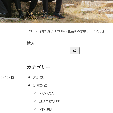
HOME
/
活動記録
/
MIMURA
/
園芸部の念願。ついに実現！
検索
カテゴリー
/10/13
未分類
活動記録
HAMADA
JUST STAFF
MIMURA