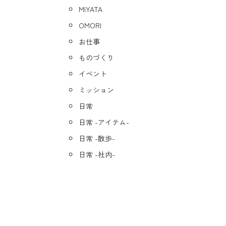
MIYATA
OMORI
お仕事
ものづくり
イベント
ミッション
日常
日常 -アイテム-
日常 -散歩-
日常 -社内-