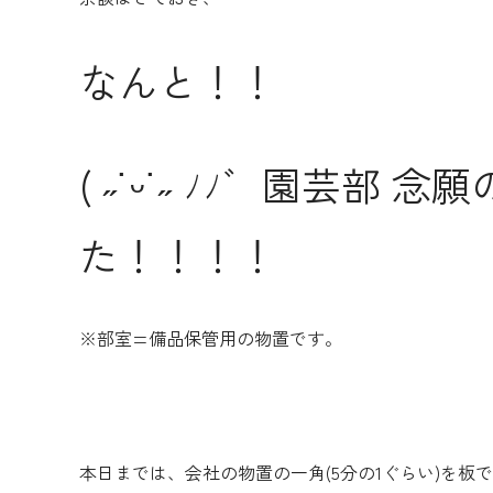
なんと！！
( ˶˙ᵕ˙˶ ﾉﾉ゛園芸部
た！！！！
※部室=備品保管用の物置です。
本日までは、会社の物置の一角(5分の1ぐらい)を