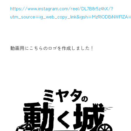
https://www.instagram.com/reel/DL7B8r5z4hX/?
utm_source=ig_web_copy_link&igsh=MzRlODBiNWFlZ
動画用にこちらのロゴを作成しました！