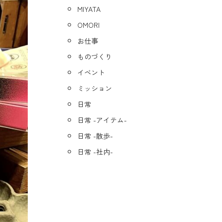
MIYATA
OMORI
お仕事
ものづくり
イベント
ミッション
日常
日常 -アイテム-
日常 -散歩-
日常 -社内-