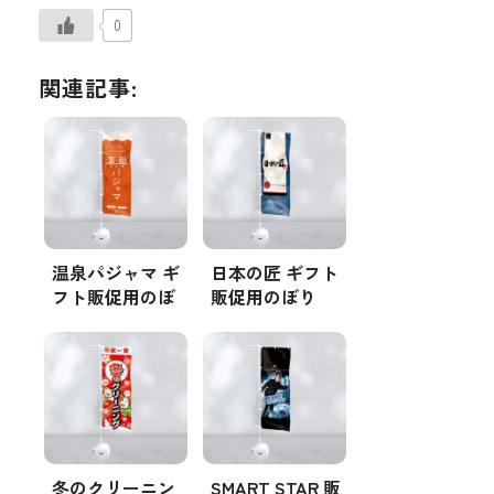
0
関連記事:
温泉パジャマ ギ
日本の匠 ギフト
フト販促用のぼ
販促用のぼり
り
冬のクリーニン
SMART STAR 販