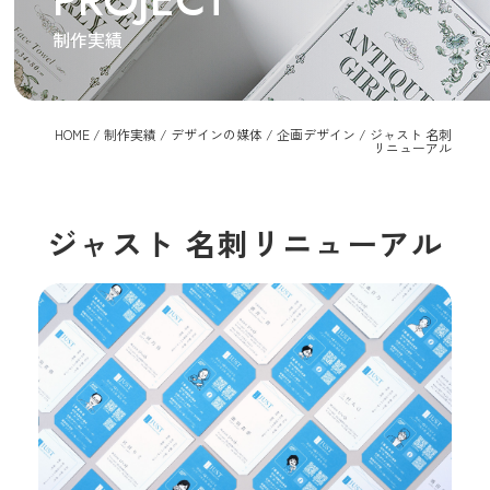
PROJECT
制作実績
HOME
/
制作実績
/
デザインの媒体
/
企画デザイン
/
ジャスト 名刺
リニューアル
ジャスト 名刺リニューアル